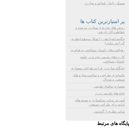
مسکن پایدار: قواعد و تجارب
پر امتیازترین کتاب ها
روش های تجزیه ی مواد در مرمت و
حفاظت آثار تاریخی
چگونه اشیا ذهن را شکل میدهند(نظریه
گیرایش مادی)
رهیافت های باستان شناختی به فناوری
کاربردهای شیمی تجزیه در علوم
باستان شناختی
جایگاه سازه در فرایند طراحی معماری
تکنولوژی طراحی و ساخت سازه های
صنعتی و مدولار
معماری مافوق طبیعی
خانه های قدیمی تبریز
آموزش مبانی مدلسازی و نمونه های
اولیه برای طراحی صنعتی
مبانی نظری ارگونومی
پایگاه های مرتبط