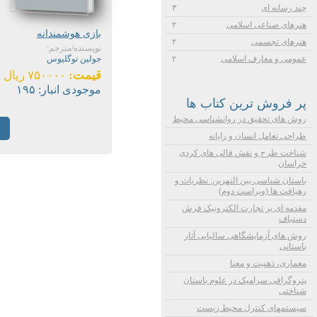
چند رسانه ای
۳
هنرهای صناعی اسلامی
۲
بازی هوشمندانه
هنرهای تجسمی
۲
نویسنده/مترجم:
عمومی و معارف اسلامی
۲
جولین توگلیوس
قیمت:
۷۵۰۰۰۰ ریال
موجودی انبار:
۱۹۵
پر فروش ترین کتاب ها
روش های تحقیق در روانشناسی محیط
طراحی تعامل انسان و رایانه
شناخت طرح و نقش قالی های کردی
خراسان
باستان شناسی بین النهرین: نظریات و
رهیافت ها (ویراست دوم)
مقدمه ای بر تجارت الکترونیک فرش
دستباف
روش های آزمایشگاهی سالیابی آثار
باستانی
معماری، ذهنیت و معنا
پتروگرافی سرامیک در علوم باستان
شناختی
سیستمهای کنترل محیط زیست