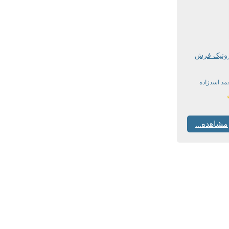
رونیک فرش
مد اسدزاده
مشاهده...