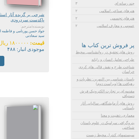
چند رسانه ای
۳
هنرهای صناعی اسلامی
۲
شرحی بر گزیده آثار استا
هنرهای تجسمی
۲
پاکدست سردرودی
عمومی و معارف اسلامی
۲
نویسنده/مترجم:
جواد حسن پورنامی و فاطمه ا
سید سعادتی
قیمت:
۱۸۰۰۰۰۰ ریال
پر فروش ترین کتاب ها
موجودی انبار:
۴۸۸
روش های تحقیق در روانشناسی محیط
طراحی تعامل انسان و رایانه
شناخت طرح و نقش قالی های کردی
خراسان
باستان شناسی بین النهرین: نظریات و
رهیافت ها (ویراست دوم)
مقدمه ای بر تجارت الکترونیک فرش
دستباف
روش های آزمایشگاهی سالیابی آثار
باستانی
معماری، ذهنیت و معنا
پتروگرافی سرامیک در علوم باستان
شناختی
سیستمهای کنترل محیط زیست