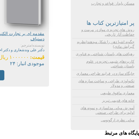
مسکن پایدار: قواعد و تجارب
پر امتیازترین کتاب ها
روش های تجزیه ی مواد در مرمت و
مقدمه ای بر تجارت الکت
حفاظت آثار تاریخی
دستباف
چگونه اشیا ذهن را شکل میدهند(نظریه
نویسنده/مترجم:
گیرایش مادی)
دکتر علی وندشعاری و دکتر اح
رهیافت های باستان شناختی به فناوری
قیمت:
۱۰۰۰۰۰۰ ریال
کاربردهای شیمی تجزیه در علوم
موجودی انبار:
۲۴
باستان شناختی
جایگاه سازه در فرایند طراحی معماری
تکنولوژی طراحی و ساخت سازه های
صنعتی و مدولار
معماری مافوق طبیعی
خانه های قدیمی تبریز
آموزش مبانی مدلسازی و نمونه های
اولیه برای طراحی صنعتی
مبانی نظری ارگونومی
پایگاه های مرتبط