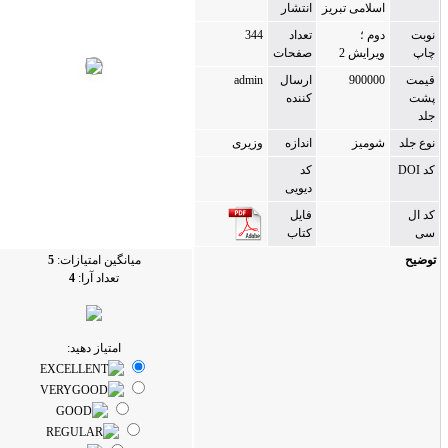
لامی تبریز
انتشار
م ؛
تعداد
344
رایش 2
صفحات
90000
ارسال
admin
کننده
ومیز
اندازه
وزیری
کد
دیویی
فایل
کتاب
میانگین امتیازات:
5
تعداد آرا:
4
امتیاز دهید: