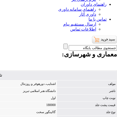
راهنمای داوران
راهنمای سامانه داوری
داوری آثار
تماس با ما
ارسال مستقیم پیام
اطلاعات تماس
معماری و شهرسازی
:
تک
مولف
اشتایب، دورهوفر و روزنتال
ناشر
دانشگاه هنر اسلامی تبریز
نوبت چاپ
اول
قیمت پشت جلد
180000
نوع جلد
گالینگور سخت