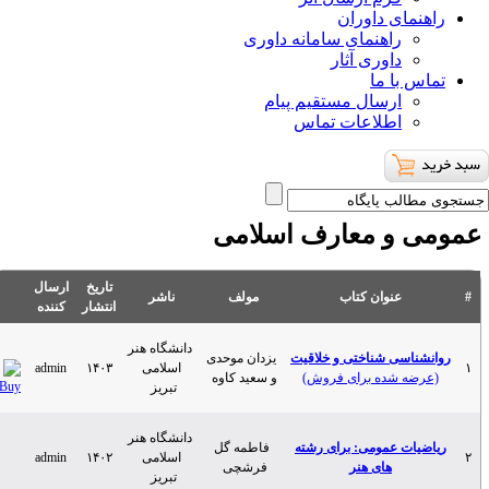
ای داوران
راهنمای سامانه داوری
داوری آثار
با ما
ارسال مستقیم پیام
اطلاعات تماس
و معارف اسلامی
تاریخ
ارسال
عنوان کتاب
مولف
ناشر
انتشار
کننده
دانشگاه هنر
اسی شناختی و خلاقیت
یزدان موحدی
اسلامی
۱۴۰۳
admin
ه شده برای فروش)
و سعید کاوه
تبریز
دانشگاه هنر
ت عمومی: برای رشته
فاطمه گل
اسلامی
۱۴۰۲
admin
های هنر
فرشچی
تبریز