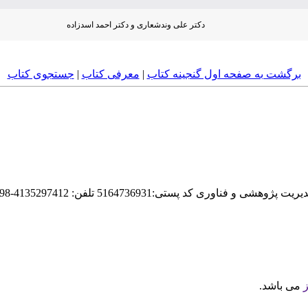
دکتر علی وندشعاری و دکتر احمد اسدزاده
برگشت به صفحه اول گنجینه کتاب‌
|
معرفی كتاب
|
جستجوی كتاب‌
51647 تلفن: 4135297412-98+ دورنگار: 4135419970-98+
ز
می باشد.