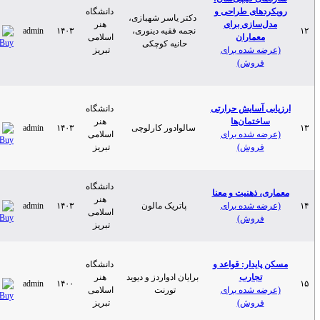
ردهای طراحی و
دانشگاه
دکتر یاسر شهبازی،
ل‌سازی برای
هنر
نجمه فقیه دینوری،
۱۴۰۳
admin
معماران
اسلامی
حانیه کوچکی
ضه شده برای
تبریز
فروش)
بی آسایش حرارتی
دانشگاه
ساختمان‌ها
هنر
سالوادور کارلوچی
۱۴۰۳
admin
ضه شده برای
اسلامی
فروش)
تبریز
دانشگاه
ی، ذهنیت و معنا
هنر
ضه شده برای
پاتریک مالون
۱۴۰۳
admin
اسلامی
فروش)
تبریز
پایدار: قواعد و
دانشگاه
تجارب
برایان ادواردز و دیوید
هنر
admin
۱۴۰۰
ضه شده برای
تورنت
اسلامی
فروش)
تبریز