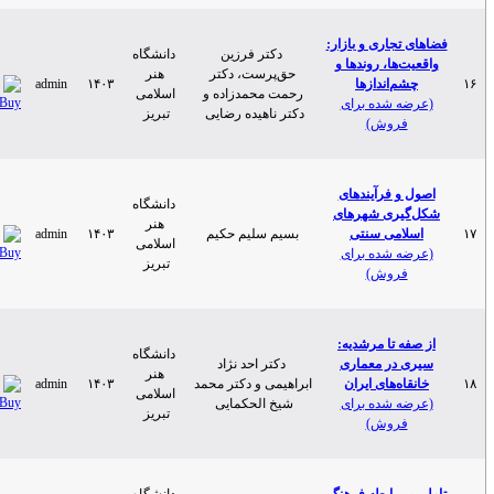
 تجاری و بازار:
دکتر فرزین
دانشگاه
یت‌ها، روندها و
حق‌پرست، دکتر
هنر
چشم‌اندازها
۱۴۰۳
admin
رحمت محمدزاده و
اسلامی
ضه شده برای
دکتر ناهیده رضایی
تبریز
فروش)
ل و فرآیندهای
دانشگاه
گیری شهرهای
هنر
سلامی سنتی
بسیم سلیم حکیم
۱۴۰۳
admin
اسلامی
ضه شده برای
تبریز
فروش)
فه تا مرشدیه:
دانشگاه
ی در معماری
دکتر احد نژاد
هنر
قاه‌های ایران
ابراهیمی و دکتر محمد
۱۴۰۳
admin
اسلامی
ضه شده برای
شیخ الحکمایی
تبریز
فروش)