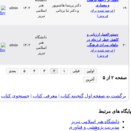
 بر رابطه فرهنگ
دانشگاه
و معماری
دکتر پریسا هاشم‌پور
هنر
admin
۱۴۰۲
ضه شده برای
و دکتر ثنا یزدانی
اسلامی
فروش)
تبریز
العمل ارزیابی و
دانشگاه
خطر لرزه‌ای در
هنر
ی میراث فرهنگی
۱۴۰۲
admin
اسلامی
ضه شده برای
تبریز
فروش)
اولین
قبلی
۱
۲
۳
۴
۵
بعدی
ز
۵
آخرین
ه صفحه اول گنجینه کتاب‌
|
معرفی كتاب
|
جستجوی كتاب‌
 مرتبط
اه هنر اسلامی تبریز
یت پژوهشی و فناوری