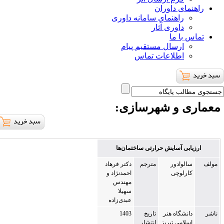
ای داوران
راهنمای سامانه داوری
داوری آثار
با ما
ارسال مستقیم پیام
اطلاعات تماس
ی و شهرسازی
:
بی آسایش حرارتی ساختمان‌ها
لوادور
مترجم
دکتر فرهاد
ارلوچی
احمدنژاد و
مهندس
سهیلا
عبدی‌زاده
نشگاه هنر
تاریخ
1403
لامی تبریز
انتشار