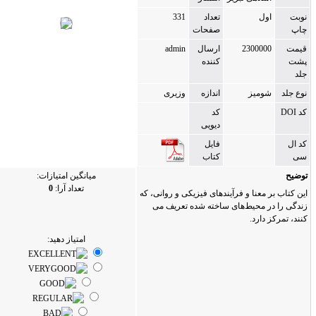
ول
تعداد
331
صفحات
230000
ارسال
admin
کننده
ومیز
اندازه
وزیری
کد
دیویی
فایل
کتاب
میانگین امتیازات:
تعداد آرا:
0
معنا و فرآیندهای فیزیکی و روانی، که
 محیط‌های ساخته شده تعریف می
دارد.
امتیاز دهید: