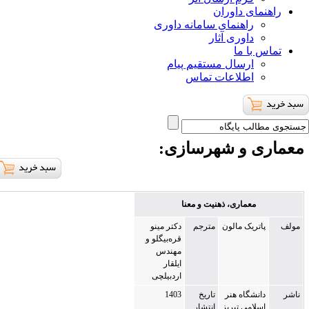
ای داوران
راهنمای سامانه داوری
داوری آثار
با ما
ارسال مستقیم پیام
اطلاعات تماس
ی و شهرسازی
:
معماری، ذهنیت و معنا
تریک مالون
مترجم
دکتر مینو
قر‌ه‌بیگلو و
مهندس
ایلقار
اردبیلچی
نشگاه هنر
تاریخ
1403
لامی تبریز
انتشار