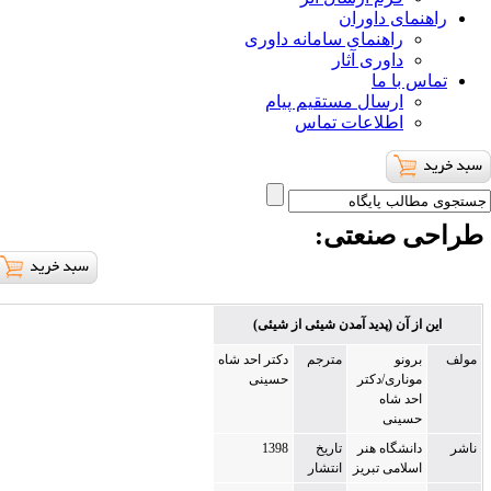
ای داوران
راهنمای سامانه داوری
داوری آثار
با ما
ارسال مستقیم پیام
اطلاعات تماس
 صنعتی
:
ز آن (پدید آمدن شیئی از شیئی)
ونو
مترجم
دکتر احد شاه
ناری/دکتر
حسینی
د شاه
سینی
نشگاه هنر
تاریخ
1398
لامی تبریز
انتشار