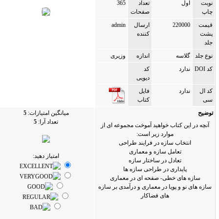
ل
تعداد
365
صفحات
2200
ارسال
admin
کننده
اسه
اندازه
وزیری
رد
کد
دیویی
رد
فایل
کتاب
میانگین امتیازات:
5
تعداد آرا:
5
ن کتاب خواهید آموخت مجموعه ای از
موارد زیر است:
خاب سازه در فرایند طراحی
تعامل سازه و معماری
امتیاز دهید:
تعادل در ساختار سازه
ایداری در طراحی سازه ها
ای خطی- صفحه ای در معماری
 و پویا در معماری و درآمدی بر سازه
های فضاکار