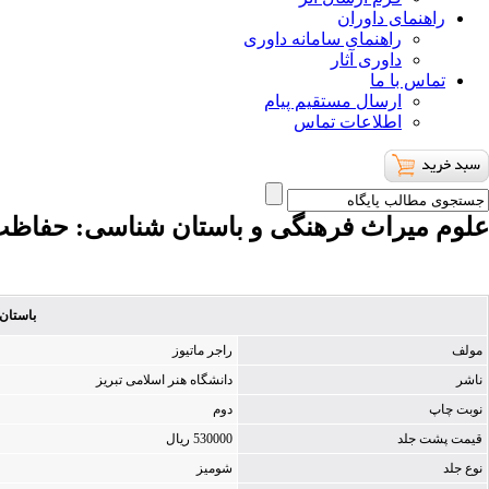
راهنمای داوران
راهنمای سامانه داوری
داوری آثار
تماس با ما
ارسال مستقیم پیام
اطلاعات تماس
علوم میراث فرهنگی و باستان شناسی
: حفاظت
باستان
مولف
راجر ماتیوز
ناشر
دانشگاه هنر اسلامی تبریز
نوبت چاپ
دوم
قیمت پشت جلد
530000 ریال
نوع جلد
شومیز