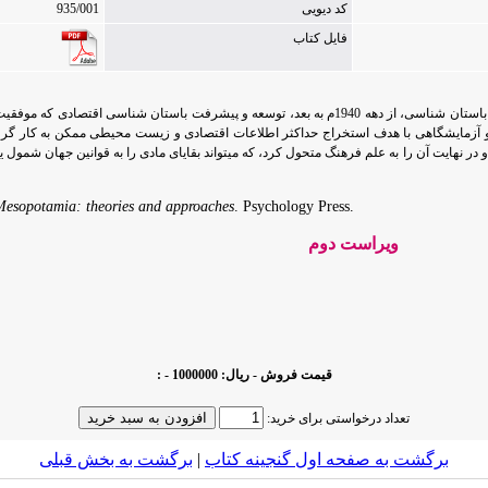
کد دیویی
935/001
فایل کتاب
مدت زمانی پس از طرح مباحث نظری در موضوعات چیستی فرهنگ و مجموعه فرهنگی در باستان شناسی، از دهه 1940م به بعد، ت
آزمایشگاهی با هدف استخراج حداکثر اطلاعات اقتصادی و زیست محیطی ممکن به کار گرف
ناسی انجامید و در نهایت آن را به علم فرهنگ متحول کرد، که میتواند بقایای مادی را به قوانین جهان ش
Mesopotamia: theories and approaches
. Psychology Press.
ویراست دوم
قیمت فروش - ریال: 1000000 - :
تعداد درخواستی برای خرید:
برگشت به صفحه اول گنجینه کتاب‌
|
برگشت به بخش قبلى