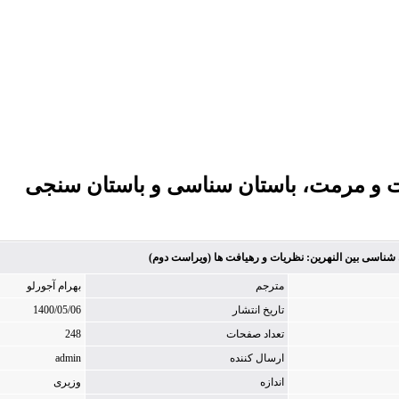
 و مرمت، باستان سناسی و باستان سنجی
 شناسی بین النهرین: نظریات و رهیافت ها (ویراست دوم)
مترجم
بهرام آجورلو
تاریخ انتشار
1400/05/06
تعداد صفحات
248
ارسال کننده
admin
اندازه
وزیری