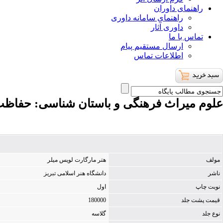
راهنمای داوران
راهنمای سامانه داوری
داوری آثار
تماس با ما
ارسال مستقیم پیام
اطلاعات تماس
علوم میراث فرهنگی و باستان شناسی
: حفاظت
مولف
هتر مارگارت لویس میلر
ناشر
دانشگاه هنر اسلامی تبریز
نوبت چاپ
اول
قیمت پشت جلد
180000
نوع جلد
گلاسه