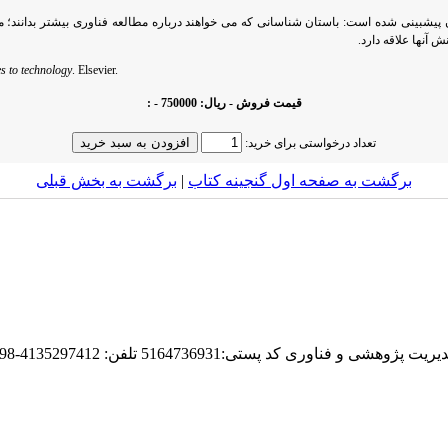
ان پیشبینی شده است: باستان شناسانی که می خواهند درباره مطالعه فناوری بیشتر بدانن
 آنها علاقه دارد.
s to technology
. Elsevier.
قیمت فروش - ریال: 750000 - :
تعداد درخواستی برای خرید:
برگشت به صفحه اول گنجینه کتاب‌
|
برگشت به بخش قبلى
51647 تلفن: 4135297412-98+ دورنگار: 4135419970-98+