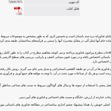
کد دیویی
720/917671
فایل کتاب
 بقایای فناورانه دره سند باستان است و نخستین اثری که به طور مشخص به موضوعات مربوط
ماده خام آنها (مثل آلی در مقابل معدنی)، آنها را مبتنی بر فرآیندهای ساختشان طبقه بندی 
ات مطرح پیرامون فناوری پرداخته و می کوشد مفاهیم مطرح در کتاب را به طور کامل روشنی
انی اختصاص یافته و در مورد فنون میدانی کشف و بازیابی، بررسی های سطح الارضی باست
 اختصاص دارد.
ناوری ها در آن در دو طبقه کاهشی-استخراجی و تبدیل پذیر جای می گیرند. روش بکار رفته 
ارنده است و هر یک از صناعات مورد بحث در آن، با توجه به مؤلفه های جمع آوری و فرآور
نجم، با استفاده از نمونه ها و مثال های گوناگون مربوط به سنت های صناعی مناطق گون
ت عبارتند از ارزش، جایگاه و نسبت های اجتماعی و فناوری های آیین دینی.
ی خویش را، همانا پیشنهاد چشم اندازی بیناصناعی در مطالعه فناوری های باستانی مورد