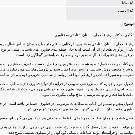
کد DOI
کد ال سی
توضیح
نگاهی به کتاب رهیافت های باستان شناختی به فناوری
رهیافت های باستان شناختی به فناوری نام کتابی به قلم هتر میلر، باستان شناس فعال در
یکی از نوآوری های این اثر آن است که به جای طبقه بندی فناوری های باستانی مبتنی بر نوع 
در فرآیندهای فناورانه اعمال شده بر مواد و مصنوعات باستانی گوناگون زده است.
این کتاب در هفت فصل تنظیم شده است. هتر میلر در فصل نخست به تعریف مفاهیم و اصطلاح
به شرح مختصر روش شناسی و روش های اعمال شده در پژوهش های پیرامون فناوری های باست
مقایسه و تفسیر اجتماعی و فرهنگی آنها اعم از باستان شناسی تجربی و قوم باستان شناسی
فصول سوم و چهارم کتاب، پژوهشی تطبیقی در فرآیندهای تولید فناوری های باستانی است و ف
استخراجی-کاهشی و تبدیل پذیر از نمودارهای زنجیره عملیاتی بهره می برد که اثر شخص نگ
بافت یا ساخت و در نهایت ترمیم یا علاج نهایی پیگیری می شود.
فصول پنجم و ششم این کتاب به مطالعات موضوعی در فناوری اختصاص یافته است. در فصل پ
نوآوری و نسبت آن با سازمان کار و سبک فناوری تعریف و تشریح می شود.
فصل ششم نیز همان مطالعات موضوعی را با طرح مباحثی پیچیده تر پی می گیرد. این موضوعا
در نهایت، آنچه در شش فصل گذشته صورت پذیرفته بستری فراهم می سازد تا مؤلف هدف اصل
بیناصناعی و فرآیندهای تولید صناعات باستانی گوناگون را از منظری تطبیقی شرح دهد.