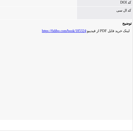
کد DOI
کد ال سی
توضیح
لینک خرید فایل PDF از فیدیبو:
https://fidibo.com/book/185324